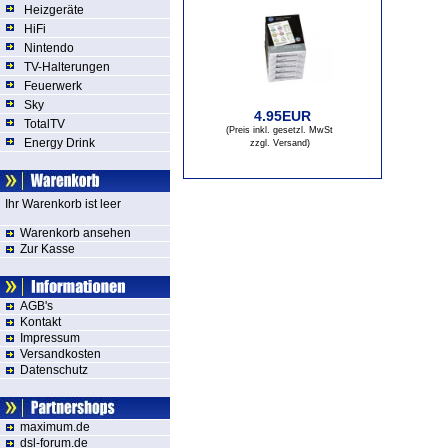
Heizgeräte
HiFi
Nintendo
TV-Halterungen
Feuerwerk
Sky
4.95EUR
TotalTV
(Preis inkl. gesetzl. MwSt
Energy Drink
zzgl. Versand
)
Ihr Warenkorb ist leer
Warenkorb ansehen
Zur Kasse
AGB's
Kontakt
Impressum
Versandkosten
Datenschutz
maximum.de
dsl-forum.de