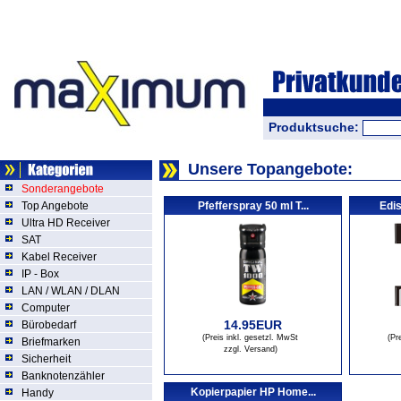
Produktsuche:
Unsere Topangebote:
Sonderangebote
Top Angebote
Pfefferspray 50 ml T...
Edis
Ultra HD Receiver
SAT
Kabel Receiver
IP - Box
LAN / WLAN / DLAN
Computer
14.95EUR
Bürobedarf
(Preis inkl. gesetzl. MwSt
(Pr
Briefmarken
zzgl. Versand
)
Sicherheit
Banknotenzähler
Kopierpapier HP Home...
Handy